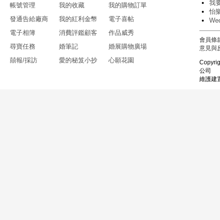
營業時間:週一~週六10:00~20:00 週日
我
帳號管理
我的收藏
我的購物訂單
怡
10:00~18:00
發通告給廠商
我的紅利金幣
電子喜帖
We
電子相簿
消費評鑑顧客
作品威秀
會員條
尋寶任務
婚筆記
婚展購物廣場
意見與
囍報/採訪
愛的秘笈小抄
心願花園
Copyri
公司
維護建置