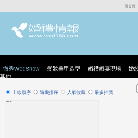
回首頁
微秀WedShow
髮妝美甲造型
婚禮婚宴現場
婚
其他
上線順序
隨機排序
人氣收藏
最多推薦