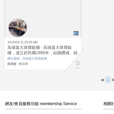
3/1/2018 11:25:03 AM
高雄嘉大珠寶銀樓 - 高雄嘉大珠寶銀
樓，成立於民國1990年，結婚鑽戒、純
金對戒、純金金飾、GIA鑽石、結婚套
鑽石婚戒，高雄嘉大珠寶銀樓
0
組、蠟繩手鍊、舊金換新金等服務。 嘉
觀看數 : 60339
大珠寶銀樓多年來不變的信念就是一直
more
秉持著，服務至上、品質保證的經營態
1
度。 非常感謝謝老闆及漂亮的闆娘參與
採訪拍攝以及協助試戴服務。 高雄市新
興區大同一路127號
https://tw.bid.yahoo.com/tw/booth/Y34...
https://www.facebook.com/shiaushian/
網友/會員服務功能 membership Service
相關社群
LINE ID: SHIAN888 電話:0915-687-
601 地址:高雄市新興區大同一路127號