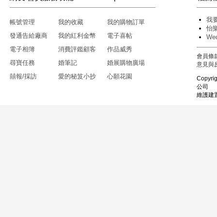
我
帳號管理
我的收藏
我的購物訂單
怡
發通告給廠商
我的紅利金幣
電子喜帖
We
電子相簿
消費評鑑顧客
作品威秀
會員條
尋寶任務
婚筆記
婚展購物廣場
意見與
囍報/採訪
愛的秘笈小抄
心願花園
Copyri
公司
維護建置