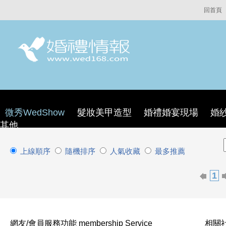
回首頁
微秀WedShow
髮妝美甲造型
婚禮婚宴現場
婚
其他
上線順序
隨機排序
人氣收藏
最多推薦
1
網友/會員服務功能 membership Service
相關社群