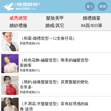
威秀總覽
髮妝美甲
婚禮婚宴
婚紗禮服
婚戒/其它
84頁/833筆
（和霖-婚禮造型～12支春仔花）
和霖男老師(14)
（粉色花飾-編髮造型）唯美的編髮造型·
新娘客
和霖男老師(11)
（簡約-線條盤髮造型）其實盤髮的變化
非常多·
和霖男老師(11)
（不凋花-半盤髮造型）富有紋理感的線
條·波浪