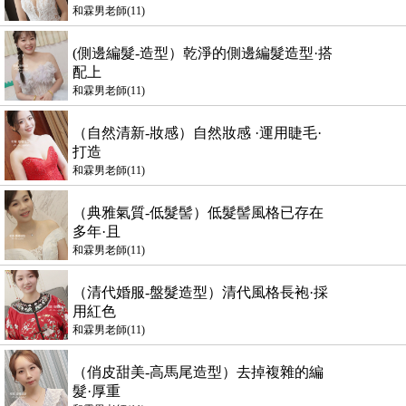
和霖男老師(11)
(側邊編髮-造型）乾淨的側邊編髮造型·搭
配上
和霖男老師(11)
（自然清新-妝感）自然妝感 ·運用睫毛·
打造
和霖男老師(11)
（典雅氣質-低髮髻）低髮髻風格已存在
多年·且
和霖男老師(11)
（清代婚服-盤髮造型）清代風格長袍·採
用紅色
和霖男老師(11)
（俏皮甜美-高馬尾造型）去掉複雜的編
髮·厚重