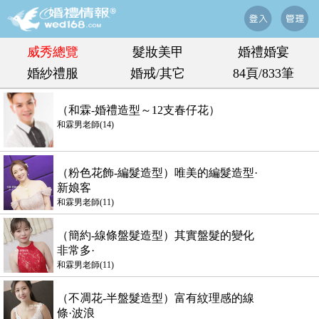
威秀總覽
髮妝美甲
婚禮婚宴
婚紗禮服
婚戒/其它
84頁/833筆
（和霖-婚禮造型～12支春仔花）
和霖男老師(14)
（粉色花飾-編髮造型）唯美的編髮造型·
新娘客
和霖男老師(11)
（簡約-線條盤髮造型）其實盤髮的變化
非常多·
和霖男老師(11)
（不凋花-半盤髮造型）富有紋理感的線
條·波浪