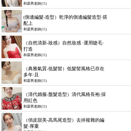
和霖男老師(11)
(側邊編髮-造型）乾淨的側邊編髮造型·搭
配上
和霖男老師(11)
（自然清新-妝感）自然妝感 ·運用睫毛·
打造
和霖男老師(11)
（典雅氣質-低髮髻）低髮髻風格已存在
多年·且
和霖男老師(11)
（清代婚服-盤髮造型）清代風格長袍·採
用紅色
和霖男老師(11)
（俏皮甜美-高馬尾造型）去掉複雜的編
髮·厚重