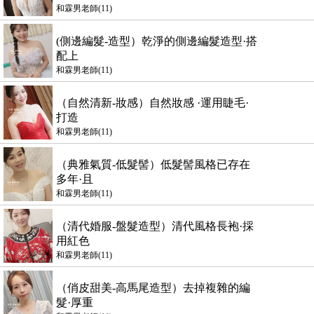
和霖男老師(11)
(側邊編髮-造型）乾淨的側邊編髮造型·搭
配上
和霖男老師(11)
（自然清新-妝感）自然妝感 ·運用睫毛·
打造
和霖男老師(11)
（典雅氣質-低髮髻）低髮髻風格已存在
多年·且
和霖男老師(11)
（清代婚服-盤髮造型）清代風格長袍·採
用紅色
和霖男老師(11)
（俏皮甜美-高馬尾造型）去掉複雜的編
髮·厚重