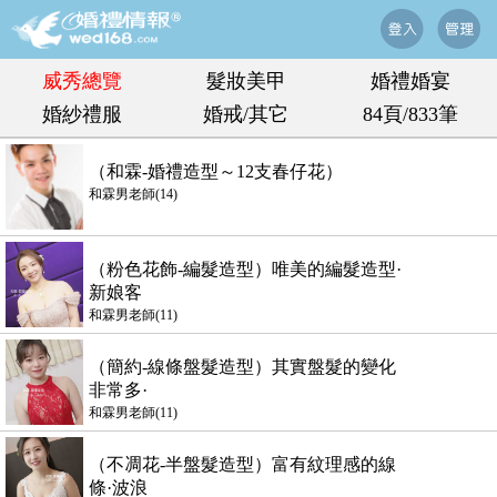
威秀總覽
髮妝美甲
婚禮婚宴
婚紗禮服
婚戒/其它
84頁/833筆
（和霖-婚禮造型～12支春仔花）
和霖男老師(14)
（粉色花飾-編髮造型）唯美的編髮造型·
新娘客
和霖男老師(11)
（簡約-線條盤髮造型）其實盤髮的變化
非常多·
和霖男老師(11)
（不凋花-半盤髮造型）富有紋理感的線
條·波浪