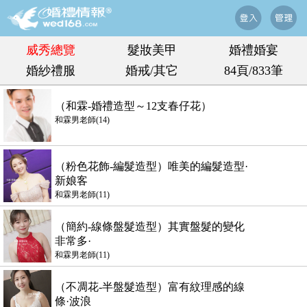
威秀總覽
髮妝美甲
婚禮婚宴
婚紗禮服
婚戒/其它
84頁/833筆
（和霖-婚禮造型～12支春仔花）
和霖男老師(14)
（粉色花飾-編髮造型）唯美的編髮造型·
新娘客
和霖男老師(11)
（簡約-線條盤髮造型）其實盤髮的變化
非常多·
和霖男老師(11)
（不凋花-半盤髮造型）富有紋理感的線
條·波浪