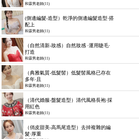
和霖男老師(11)
(側邊編髮-造型）乾淨的側邊編髮造型·搭
配上
和霖男老師(11)
（自然清新-妝感）自然妝感 ·運用睫毛·
打造
和霖男老師(11)
（典雅氣質-低髮髻）低髮髻風格已存在
多年·且
和霖男老師(11)
（清代婚服-盤髮造型）清代風格長袍·採
用紅色
和霖男老師(11)
（俏皮甜美-高馬尾造型）去掉複雜的編
髮·厚重