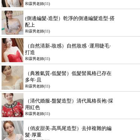
和霖男老師(11)
(側邊編髮-造型）乾淨的側邊編髮造型·搭
配上
和霖男老師(11)
（自然清新-妝感）自然妝感 ·運用睫毛·
打造
和霖男老師(11)
（典雅氣質-低髮髻）低髮髻風格已存在
多年·且
和霖男老師(11)
（清代婚服-盤髮造型）清代風格長袍·採
用紅色
和霖男老師(11)
（俏皮甜美-高馬尾造型）去掉複雜的編
髮·厚重