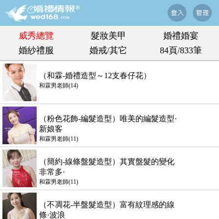
威秀總覽
髮妝美甲
婚禮婚宴
婚紗禮服
婚戒/其它
84頁/833筆
（和霖-婚禮造型～12支春仔花）
和霖男老師(14)
（粉色花飾-編髮造型）唯美的編髮造型·
新娘客
和霖男老師(11)
（簡約-線條盤髮造型）其實盤髮的變化
非常多·
和霖男老師(11)
（不凋花-半盤髮造型）富有紋理感的線
條·波浪