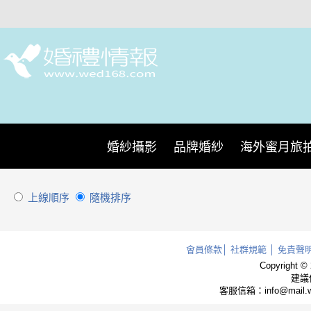
婚紗攝影
品牌婚紗
海外蜜月旅
標籤 :
上線順序
隨機排序
會員條款
│
社群規範
│
免責聲
Copyright ©
建議使
客服信箱：info@mail.w