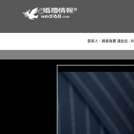
發表人：錦泰珠寶 漢民店 / 共