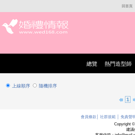
回首頁
總覽
熱門造型師
上線順序
隨機排序
1
會員條款
│
社群規範
│
免責聲
Copyright 
建議使
客服信箱：info@mail.w