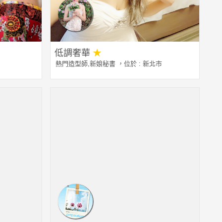
低調奢華
★
熱門造型師
,
新娘秘書
，位於 : 新北市