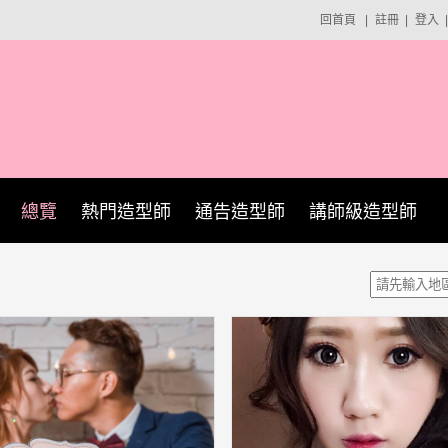
回首頁
|
註冊
|
登入
|
總覽
熱門造型師
通告造型師
講師級造型師