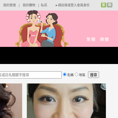
我的管理
|
我的購物
|
私訊
●
請註冊或登入會員身份
名稱
地區