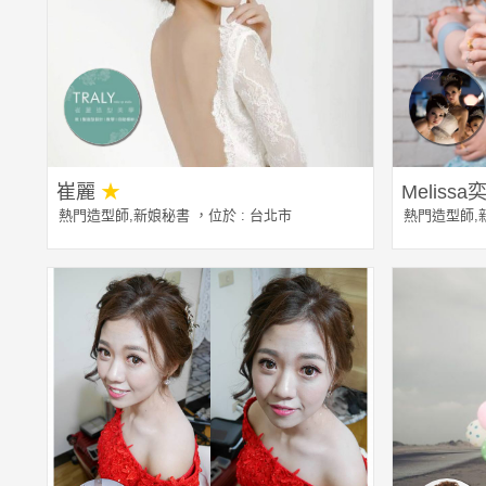
崔麗
★
Melissa
熱門造型師
,
新娘秘書
，位於 : 台北市
熱門造型師
,