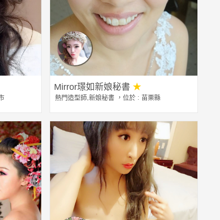
Mirror璟如新娘秘書
★
市
熱門造型師
,
新娘秘書
，位於 : 苗栗縣