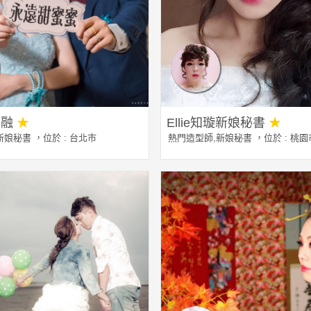
奕融
★
Ellie知璇新娘秘書
★
新娘秘書
，位於 : 台北市
熱門造型師
,
新娘秘書
，位於 : 桃園