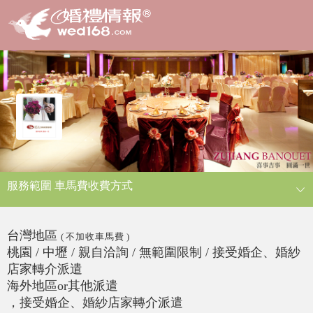
服務範圍 車馬費收費方式
台灣地區
(
不加收車馬費
)
桃園 / 中壢 / 親自洽詢 / 無範圍限制 / 接受婚企、婚紗
店家轉介派遣
海外地區or其他派遣
，接受婚企、婚紗店家轉介派遣