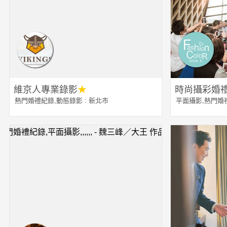
維京人專業錄影
★
時尚攝彩婚
熱門婚禮紀錄
,
動態錄影
: 新北市
平面攝影
,
熱門婚