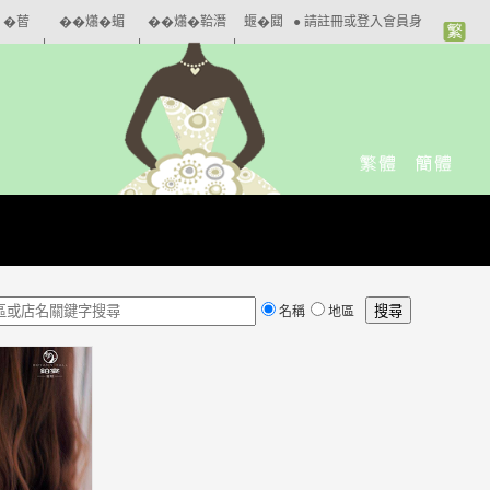
�蒈
��𤑳�蝞
��𤑳�鞈潛
蝘�閮
●
請註冊或登入會員身
|
|
|
��
∠�
�
�
份
名稱
地區