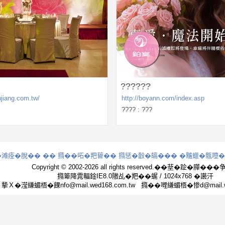
??????
ujiang.com.tw/
http://boyann.com/index.asp
????
: ???
�滩痊�脫��
��
撱��𠰴�羓蒈
��
撱惩�瞉�皜�
��
�黸蝘�甈𡃏
Copyright © 2002-2026 all rights reserved.��𦯀�𨀣�𦠜��
撱箄降雿輻鍂IE8.0隞乩�羓��𧋦 / 1024x768 �讛汗
摰Ｘ�滢縑蝞梧�餜nfo@mail.wed168.com.tw 撱��𠹺縑蝞梧�惨d@mail.we