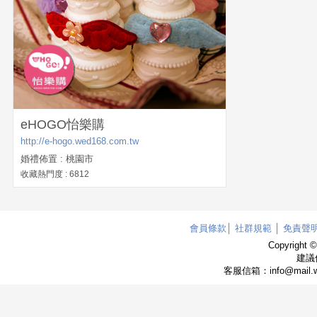
eHOGO怡樂購
http://e-hogo.wed168.com.tw
婚禮佈置 : 桃園市
收藏熱門度 : 6812
會員條款
│
社群規範
│
免責聲
Copyright 
建議使
客服信箱：info@mail.w