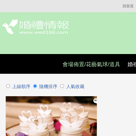
回首頁
會場佈置/花藝氣球/道具
婚
上線順序
隨機排序
人氣收藏