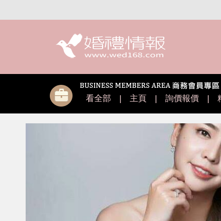
看全部
|
主頁
|
詢價報價
|