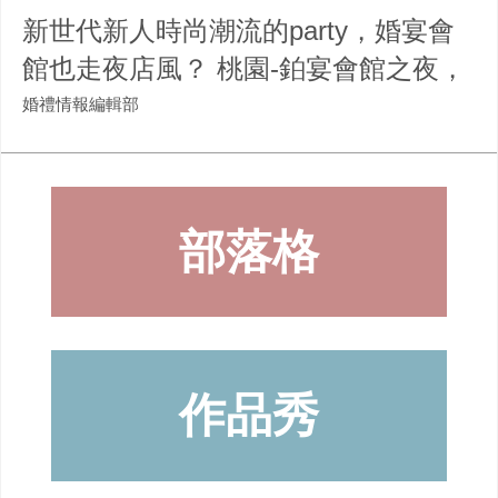
新世代新人時尚潮流的party，婚宴會
館也走夜店風？ 桃園-鉑宴會館之夜，
令人驚艷！
婚禮情報編輯部
部落格
作品秀