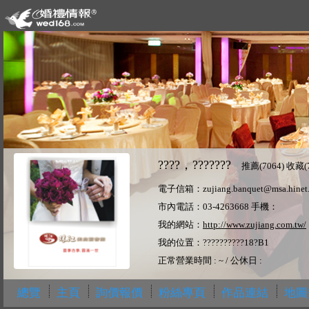
????，???????
推薦(
7064
) 收藏(
電子信箱：zujiang.banquet@msa.hinet.
市內電話：03-4263668 手機：
我的網站：
http://www.zujiang.com.tw/
我的位置：??????????18?B1
正常營業時間 : ~ / 公休日 :
總覽
主頁
詢價報價
粉絲專頁
作品連結
地圖