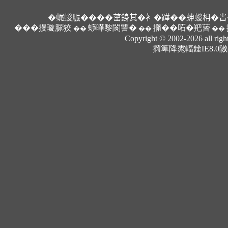
�𧋦蝬脤����䔄銵其�衤�𨅯��𧊋蝬枏�
���摱璇脲狡
蝷曄黎閬讐�
撱��𠰴�羓蒈
��
��
��
Copyright © 2002-2026 al
撱箄降雿輻鍂IE8.0隞乩